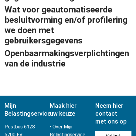
Wat voor geautomatiseerde
besluitvorming en/of profilering
we doen met
gebruikersgegevens
Openbaarmakingsverplichtingen
van de industrie
Mijn
Maak hier
Neem hier
Belastingservice
uw keuze
contact
met ons op
Postbus 6128
•
Over Mijn
5700 EV
Belastingservice
Vul het